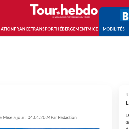
NATION
FRANCE
TRANSPORT
HÉBERGEMENT
MICE
MOBILITÉS
N
L
D
re Mise à jour : 04.01.2024
Par Rédaction
d