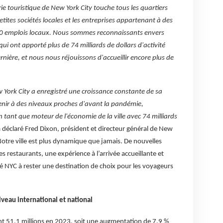
ie touristique de New York City touche tous les quartiers
tites sociétés locales et les entreprises appartenant à des
000 emplois locaux. Nous sommes reconnaissants envers
qui ont apporté plus de 74 milliards de dollars d'activité
rnière, et nous nous réjouissons d'accueillir encore plus de
 York City a enregistré une croissance constante de sa
enir à des niveaux proches d'avant la pandémie,
en tant que moteur de l'économie de la ville avec 74 milliards
a déclaré Fred Dixon, président et directeur général de New
otre ville est plus dynamique que jamais. De nouvelles
des restaurants, une expérience à l’arrivée accueillante et
é NYC à rester une destination de choix pour les voyageurs
iveau international et national
nt 51,1 millions en 2023, soit une augmentation de 7,9 %