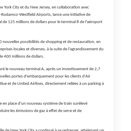
ew York City et du New Jersey, en collaboration avec
l-Rodamco-Westfield Airports, lance une initiative de
e 125 millions de dollars pour le terminal 8 de l'aéroport
60 nouvelles possibilités de shopping et de restauration, en
reprises locales et diverses, à la suite de l'agrandissement du
 400 millions de dollars.
uré le nouveau terminal A, après un investissement de 2,7
ouvelles portes d'embarquement pour les clients d'Air
lue et de United Airlines, directement reliées à un parking à
se en place d'un nouveau système de train surélevé
duire les émissions de gaz à effet de serre et de
lle de New York City a continué à se redresser, atteignant un