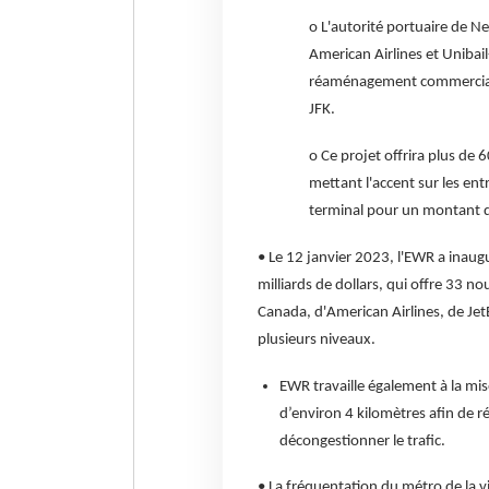
o L'autorité portuaire de N
American Airlines et Unibai
réaménagement commercial d
JFK.
o Ce projet offrira plus de 
mettant l'accent sur les ent
terminal pour un montant de
• Le 12 janvier 2023, l'EWR a inaug
milliards de dollars, qui offre 33 n
Canada, d'American Airlines, de JetB
plusieurs niveaux.
EWR travaille également à la mi
d’environ 4 kilomètres afin de ré
décongestionner le trafic.
• La fréquentation du métro de la vi