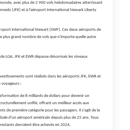
 monde, avec plus de 2 900 vols hebdomadaires atterrissant
ennedy (JFK) et à l'aéroport international Newark Liberty
éroport international Stewart (SWF). Ces deux aéroports de
t le plus grand nombre de vols que n'importe quelle autre
ts de LGA, JFK et EWR dépasse désormais les niveaux
investissements sont réalisés dans les aéroports JFK, EWR et
s voyageurs :
nsformation de 8 milliards de dollars pour devenir un
tructurellement unifié, offrant un meilleur accès aux
s de première catégorie pour les passagers. Il s'agit de la
bale d'un aéroport américain depuis plus de 25 ans. Tous
 restants devraient être achevés en 2024.