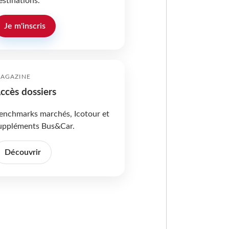
estinations.
Je m'inscris
AGAZINE
ccès dossiers
enchmarks marchés, Icotour et
uppléments Bus&Car.
Découvrir