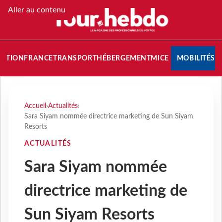
Aller au contenu
NATION
FRANCE
TRANSPORT
HÉBERGEMENT
MICE
MOBILITÉS
Accueil
›
Actualités
›
Sara Siyam nommée directrice marketing de Sun Siyam
Resorts
ACTUALITÉS
Sara Siyam nommée
directrice marketing de
Sun Siyam Resorts