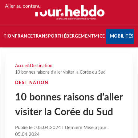
Aller au contenu
NATION
FRANCE
TRANSPORT
HÉBERGEMENT
MICE
MOBILITÉS
Accueil
›
Destination
›
10 bonnes raisons d’aller visiter la Corée du Sud
DESTINATION
10 bonnes raisons d’aller
visiter la Corée du Sud
Publié le : 05.04.2024 I Dernière Mise à jour :
05.04.2024