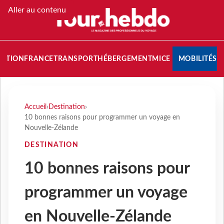
Aller au contenu
NATION
FRANCE
TRANSPORT
HÉBERGEMENT
MICE
MOBILITÉS
Accueil
›
Destination
›
10 bonnes raisons pour programmer un voyage en
Nouvelle-Zélande
DESTINATION
10 bonnes raisons pour
programmer un voyage
en Nouvelle-Zélande