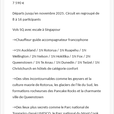
7 590 €
Départs jusqu’en novembre 2025. Circuit en regroupé de
8 à 16 participants
Vols SQ avec escale à Singapour
→Chauffeur-guide accompagnateur francophone
→1N Auckland / 1N Rotorua / 1N Ruapehu / 1N
Wellington / 2N Nelson / 1N Hokitika / 1N Fox / 2N
Queenstown / 1N Te Anau / 1N Dunedin / 1N Twizel / 1N
Christchurch en hôtels de catégorie confort
→Des sites incontournables comme les geysers et la
culture maorie de Rotorua, les glaciers de l’Ile du Sud, les
formations rocheurses des Pancake Rocks et la charmante
ville de Queenstown
→Des lieux plus secrets comme le Parc national de
Tongariro classé UNESCO, le Parc national du Mont Cook