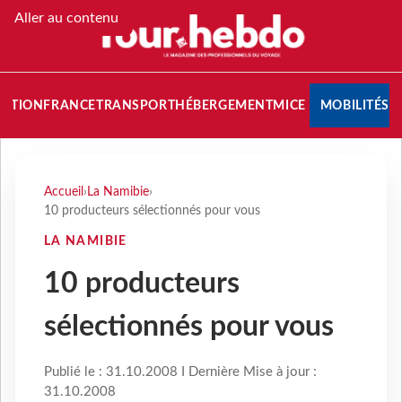
Aller au contenu
NATION
FRANCE
TRANSPORT
HÉBERGEMENT
MICE
MOBILITÉS
Accueil
›
La Namibie
›
10 producteurs sélectionnés pour vous
LA NAMIBIE
10 producteurs
sélectionnés pour vous
Publié le : 31.10.2008 I Dernière Mise à jour :
31.10.2008