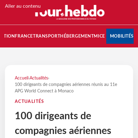
Aller au contenu
NATION
FRANCE
TRANSPORT
HÉBERGEMENT
MICE
MOBILITÉS
Accueil
›
Actualités
›
100 dirigeants de compagnies aériennes réunis au 11e
APG World Connect à Monaco
ACTUALITÉS
100 dirigeants de
compagnies aériennes