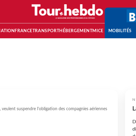
NATION
FRANCE
TRANSPORT
HÉBERGEMENT
MICE
MOBILITÉS
N
L
, veulent suspendre l'obligation des compagnies aériennes
D
d