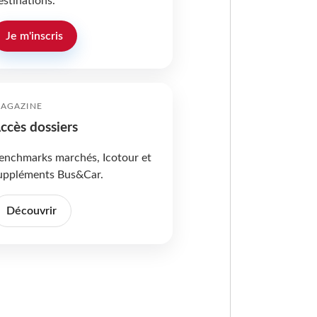
estinations.
Je m'inscris
AGAZINE
ccès dossiers
enchmarks marchés, Icotour et
uppléments Bus&Car.
Découvrir