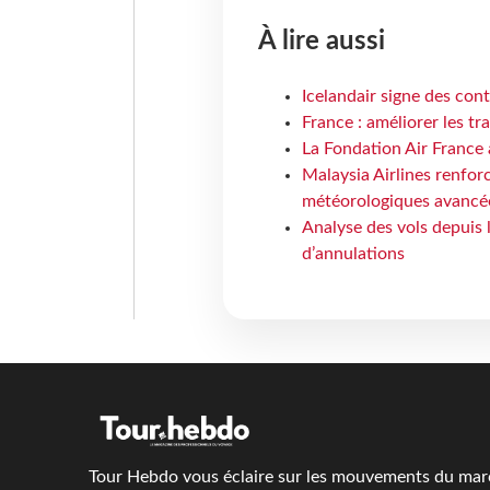
À lire aussi
Icelandair signe des con
France : améliorer les tr
La Fondation Air France 
Malaysia Airlines renforc
météorologiques avancé
Analyse des vols depuis 
d’annulations
Tour Hebdo vous éclaire sur les mouvements du march