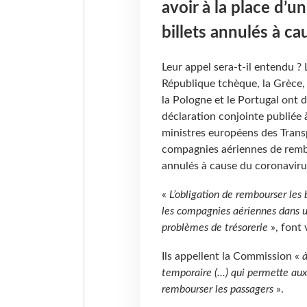
avoir à la place d’
billets annulés à c
Leur appel sera-t-il entendu ? L
République tchèque, la Grèce, l
la Pologne et le Portugal on
déclaration conjointe publiée 
ministres européens des Transp
compagnies aériennes de rembo
annulés à cause du coronavirus
«
L’obligation de rembourser les b
les compagnies aériennes dans un
problèmes de trésorerie
», font 
Ils appellent la Commission «
à
temporaire (...) qui permette au
rembourser les passagers
».