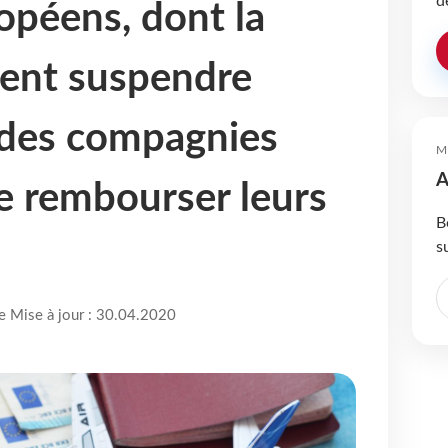
d
opéens, dont la
lent suspendre
n des compagnies
M
A
e rembourser leurs
B
s
re Mise à jour : 30.04.2020