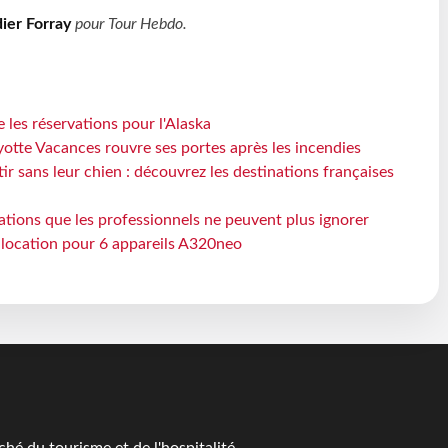
ier Forray
pour
Tour Hebdo
.
 les réservations pour l'Alaska
otte Vacances rouvre ses portes après les incendies
tir sans leur chien : découvrez les destinations françaises
ations que les professionnels ne peuvent plus ignorer
e location pour 6 appareils A320neo
é du tourisme et de l'hospitalité.