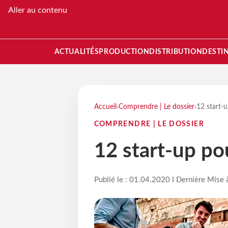
Aller au contenu
ACTUALITÉS
PRODUCTION
DISTRIBUTION
DESTI
Accueil
›
Comprendre | Le dossier
›
12 start-u
COMPRENDRE | LE DOSSIER
12 start-up po
Publié le : 01.04.2020 I Dernière Mise 