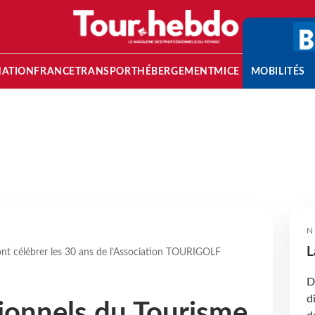
NATION
FRANCE
TRANSPORT
HÉBERGEMENT
MICE
MOBILITÉS
N
L
nt célébrer les 30 ans de l’Association TOURIGOLF
D
d
ionnels du Tourisme