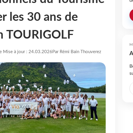
d
r les 30 ans de
ion TOURIGOLF
M
re Mise à jour : 24.03.2026
Par Rémi Bain Thouverez
A
B
s