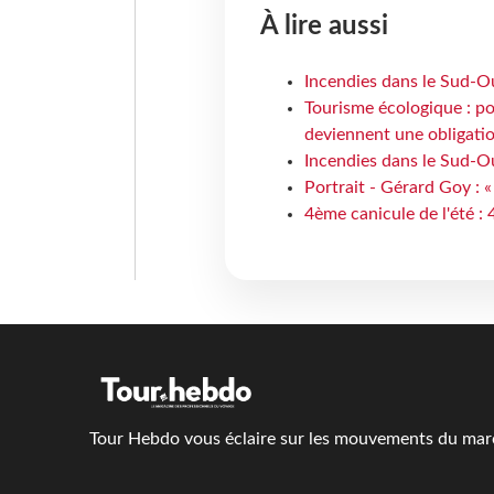
À lire aussi
Incendies dans le Sud-Oue
Tourisme écologique : po
deviennent une obligatio
Incendies dans le Sud-Ou
Portrait - Gérard Goy : «
4ème canicule de l'été :
Tour Hebdo vous éclaire sur les mouvements du march