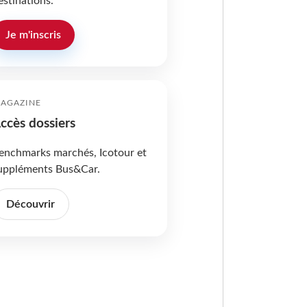
estinations.
Je m'inscris
AGAZINE
ccès dossiers
enchmarks marchés, Icotour et
uppléments Bus&Car.
Découvrir