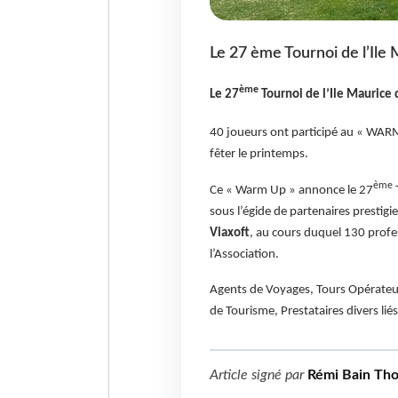
Le 27 ème Tournoi de l’Ile 
ème
Le 27
Tournoi de l’Ile Maurice q
40 joueurs ont participé au « WARM
fêter le printemps.
ème
Ce « Warm Up » annonce le 27
T
sous l’égide de partenaires prestigi
Viaxoft
, au cours duquel 130 profe
l’Association.
Agents de Voyages, Tours Opérateur
de Tourisme, Prestataires divers li
Article signé par
Rémi Bain Th