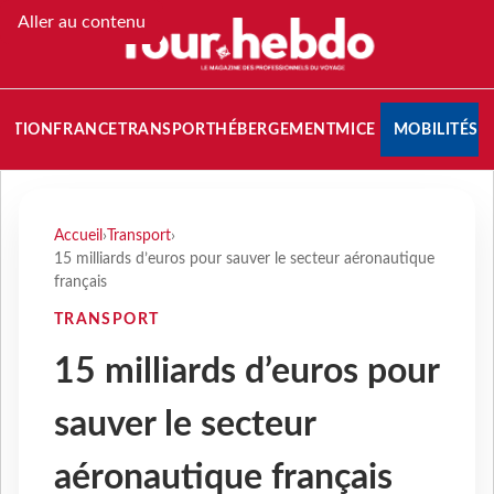
Aller au contenu
NATION
FRANCE
TRANSPORT
HÉBERGEMENT
MICE
MOBILITÉS
Accueil
›
Transport
›
15 milliards d’euros pour sauver le secteur aéronautique
français
TRANSPORT
15 milliards d’euros pour
sauver le secteur
aéronautique français