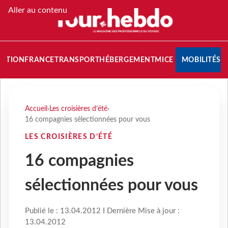
Aller au contenu
NATION
FRANCE
TRANSPORT
HÉBERGEMENT
MICE
MOBILITÉS
Accueil
›
Les croisières d’été
›
16 compagnies sélectionnées pour vous
LES CROISIÈRES D’ÉTÉ
16 compagnies
sélectionnées pour vous
Publié le : 13.04.2012 I Dernière Mise à jour :
13.04.2012