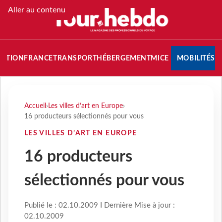
Aller au contenu
NATION
FRANCE
TRANSPORT
HÉBERGEMENT
MICE
MOBILITÉS
Accueil
›
Les villes d’art en Europe
›
16 producteurs sélectionnés pour vous
LES VILLES D’ART EN EUROPE
16 producteurs
sélectionnés pour vous
Publié le : 02.10.2009 I Dernière Mise à jour :
02.10.2009