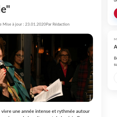
d
de"
re Mise à jour : 23.01.2020
Par Rédaction
M
A
B
s
à vivre une année intense et rythmée autour