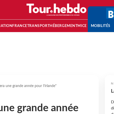
NATION
FRANCE
TRANSPORT
HÉBERGEMENT
MICE
MOBILITÉS
N
era une grande année pour l’Irlande"
L
D
une grande année
d