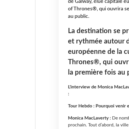
de Galway, élue capitale e
of Thrones®, qui ouvrira se
au public.
La destination se p
et rythmée autour d
européenne de la cu
Thrones®, qui ouvri
la première fois au 
L'interview de Monica MacLave
:
Tour Hebdo : Pourquoi venir e
Monica MacLaverty :
De nombr
prochain. Tout d’abord, la ville