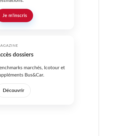
estinations.
Je m'inscris
AGAZINE
ccès dossiers
enchmarks marchés, Icotour et
uppléments Bus&Car.
Découvrir