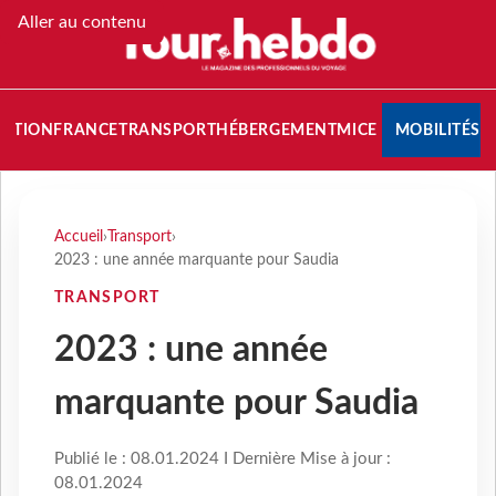
Aller au contenu
NATION
FRANCE
TRANSPORT
HÉBERGEMENT
MICE
MOBILITÉS
Accueil
›
Transport
›
2023 : une année marquante pour Saudia
TRANSPORT
2023 : une année
marquante pour Saudia
Publié le : 08.01.2024 I Dernière Mise à jour :
08.01.2024