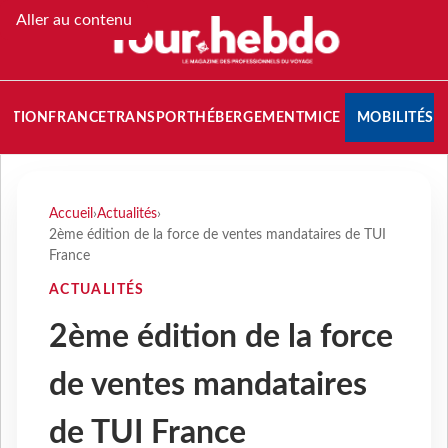
Aller au contenu
NATION
FRANCE
TRANSPORT
HÉBERGEMENT
MICE
MOBILITÉS
Accueil
›
Actualités
›
2ème édition de la force de ventes mandataires de TUI
France
ACTUALITÉS
2ème édition de la force
de ventes mandataires
de TUI France