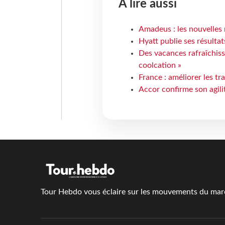
À lire aussi
Amadeus : les nouvelles 
Hyatt publie ses résulta
Des vacances rafraîchiss
coolcation »
France : améliorer les tr
Accor confirme son agil
Tour Hebdo vous éclaire sur les mouvements du march