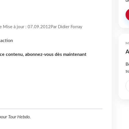
d
re Mise à jour : 07.09.2012
Par Didier Forray
M
A
e ce contenu, abonnez-vous dès maintenant
B
s
our
Tour Hebdo
.