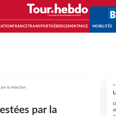
NATION
FRANCE
TRANSPORT
HÉBERGEMENT
MICE
MOBILITÉS
N
 par la rédaction
L
D
estées par la
d