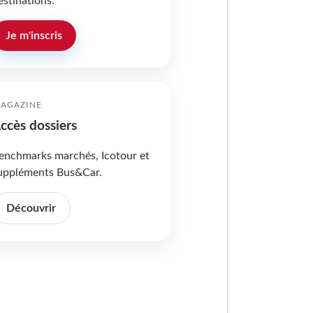
estinations.
Je m'inscris
AGAZINE
ccès dossiers
enchmarks marchés, Icotour et
uppléments Bus&Car.
Découvrir