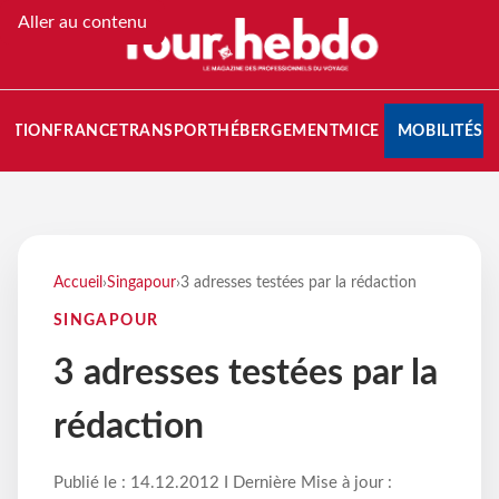
Aller au contenu
NATION
FRANCE
TRANSPORT
HÉBERGEMENT
MICE
MOBILITÉS
Accueil
›
Singapour
›
3 adresses testées par la rédaction
SINGAPOUR
3 adresses testées par la
rédaction
Publié le : 14.12.2012 I Dernière Mise à jour :