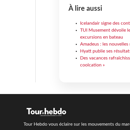
À lire aussi
Icelandair signe des con
TUI Musement dévoile les
excursions en bateau
Amadeus : les nouvelles 
Hyatt publie ses résulta
Des vacances rafraîchiss
coolcation »
Tour Hebdo vous éclaire sur les mouvements du march