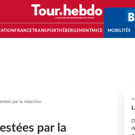
NATION
FRANCE
TRANSPORT
HÉBERGEMENT
MICE
MOBILITÉS
N
estées par la rédaction
L
D
estées par la
d