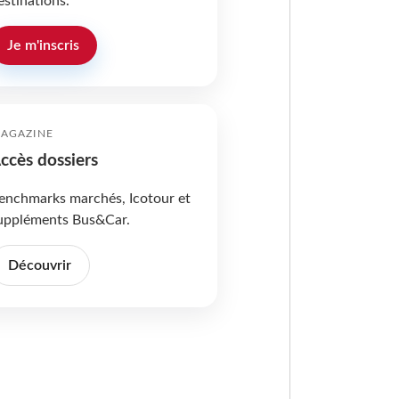
estinations.
Je m'inscris
AGAZINE
ccès dossiers
enchmarks marchés, Icotour et
uppléments Bus&Car.
Découvrir