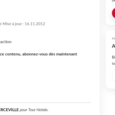
d
re Mise à jour : 16.11.2012
M
A
e ce contenu, abonnez-vous dès maintenant
B
s
ERCEVILLE
pour
Tour Hebdo
.