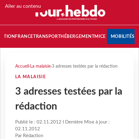
Aller au contenu
NATION
FRANCE
TRANSPORT
HÉBERGEMENT
MICE
MOBILITÉS
Accueil
›
La malaisie
›
3 adresses testées par la rédaction
LA MALAISIE
3 adresses testées par la
rédaction
Publié le : 02.11.2012 I Dernière Mise à jour :
02.11.2012
Par Rédaction