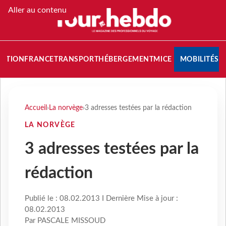
Aller au contenu
NATION
FRANCE
TRANSPORT
HÉBERGEMENT
MICE
MOBILITÉS
Accueil
›
La norvège
›
3 adresses testées par la rédaction
LA NORVÈGE
3 adresses testées par la
rédaction
Publié le : 08.02.2013 I Dernière Mise à jour :
08.02.2013
Par PASCALE MISSOUD