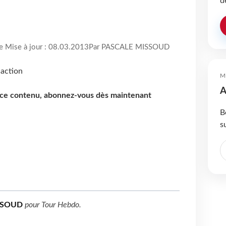
d
re Mise à jour : 08.03.2013
Par PASCALE MISSOUD
M
A
e ce contenu, abonnez-vous dès maintenant
B
s
SSOUD
pour
Tour Hebdo
.