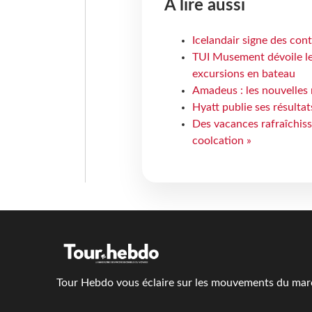
À lire aussi
Icelandair signe des con
TUI Musement dévoile les
excursions en bateau
Amadeus : les nouvelles 
Hyatt publie ses résulta
Des vacances rafraîchiss
coolcation »
Tour Hebdo vous éclaire sur les mouvements du march