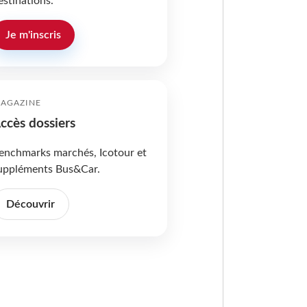
estinations.
Je m'inscris
AGAZINE
ccès dossiers
enchmarks marchés, Icotour et
uppléments Bus&Car.
Découvrir