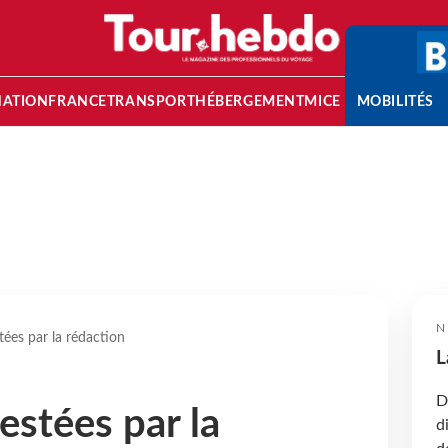
NATION
FRANCE
TRANSPORT
HÉBERGEMENT
MICE
MOBILITÉS
N
tées par la rédaction
L
D
estées par la
d