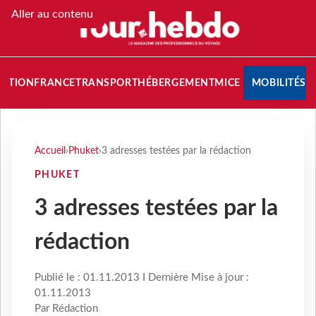
Aller au contenu
NATION
FRANCE
TRANSPORT
HÉBERGEMENT
MICE
MOBILITÉS
Accueil
›
Phuket
›
3 adresses testées par la rédaction
PHUKET
3 adresses testées par la
rédaction
Publié le : 01.11.2013 I Dernière Mise à jour :
01.11.2013
Par Rédaction