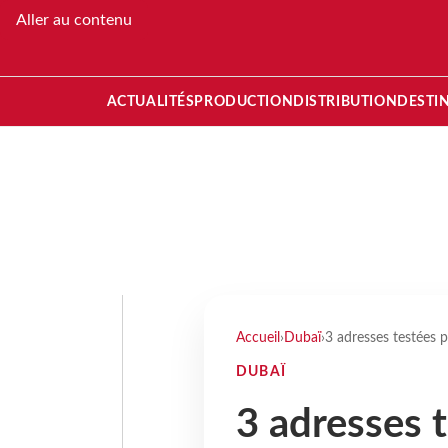
Aller au contenu
ACTUALITÉS
PRODUCTION
DISTRIBUTION
DESTI
Accueil
›
Dubaï
›
3 adresses testées p
DUBAÏ
3 adresses t