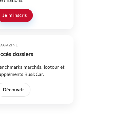
estinations.
Je m'inscris
AGAZINE
ccès dossiers
enchmarks marchés, Icotour et
uppléments Bus&Car.
Découvrir