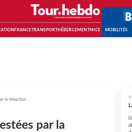
NATION
FRANCE
TRANSPORT
HÉBERGEMENT
MICE
MOBILITÉS
N
ar la rédaction
L
D
estées par la
d