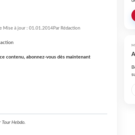
d
re Mise à jour : 01.01.2014
Par Rédaction
M
A
e ce contenu, abonnez-vous dès maintenant
B
s
r
Tour Hebdo
.