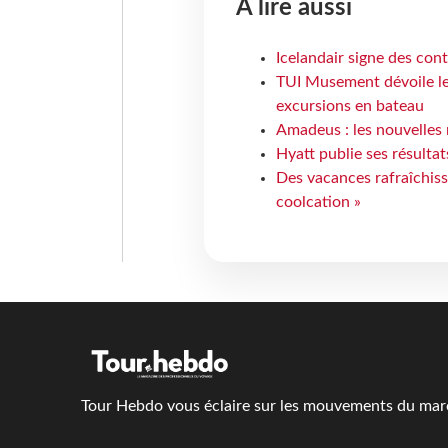
À lire aussi
Icelandair signe des con
TUI Musement dévoile les
excursions en bateau
Amadeus : les nouvelles 
Hyatt publie ses résulta
Des vacances rafraîchiss
coolcation »
Tour Hebdo vous éclaire sur les mouvements du march