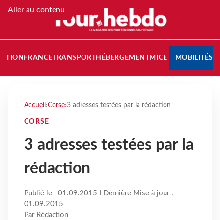
Aller au contenu
NATION
FRANCE
TRANSPORT
HÉBERGEMENT
MICE
MOBILITÉS
Accueil
›
Corse
›
3 adresses testées par la rédaction
CORSE
3 adresses testées par la
rédaction
Publié le : 01.09.2015 I Dernière Mise à jour :
01.09.2015
Par Rédaction