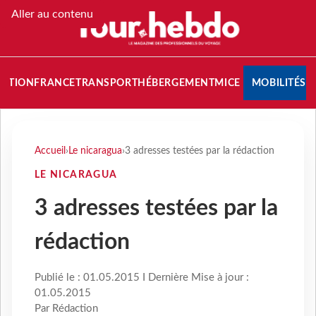
Aller au contenu
NATION
FRANCE
TRANSPORT
HÉBERGEMENT
MICE
MOBILITÉS
Accueil
›
Le nicaragua
›
3 adresses testées par la rédaction
LE NICARAGUA
3 adresses testées par la
rédaction
Publié le : 01.05.2015 I Dernière Mise à jour :
01.05.2015
Par Rédaction