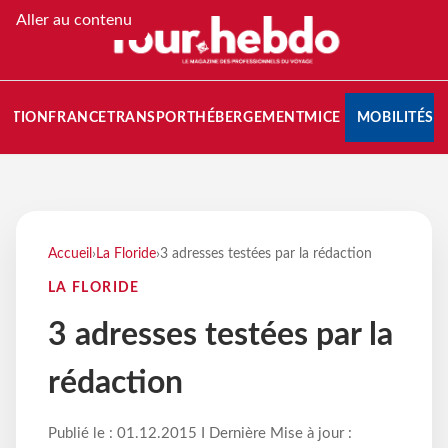
Aller au contenu
NATION
FRANCE
TRANSPORT
HÉBERGEMENT
MICE
MOBILITÉS
Accueil
›
La Floride
›
3 adresses testées par la rédaction
LA FLORIDE
3 adresses testées par la
rédaction
Publié le : 01.12.2015 I Dernière Mise à jour :