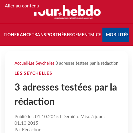
Aller au contenu
NATION
FRANCE
TRANSPORT
HÉBERGEMENT
MICE
MOBILITÉS
Accueil
›
Les Seychelles
›
3 adresses testées par la rédaction
LES SEYCHELLES
3 adresses testées par la
rédaction
Publié le : 01.10.2015 I Dernière Mise à jour :
01.10.2015
Par Rédaction