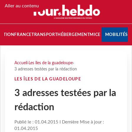
Aller au contenu
NATION
FRANCE
TRANSPORT
HÉBERGEMENT
MICE
MOBILITÉS
Accueil
›
Les îles de la guadeloupe
›
3 adresses testées par la rédaction
LES ÎLES DE LA GUADELOUPE
3 adresses testées par la
rédaction
Publié le : 01.04.2015 I Dernière Mise à jour :
01.04.2015