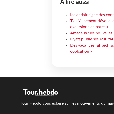
À lire aussi
Icelandair signe des con
TUI Musement dévoile les
excursions en bateau
Amadeus : les nouvelles 
Hyatt publie ses résulta
Des vacances rafraîchiss
coolcation »
Tour Hebdo vous éclaire sur les mouvements du march