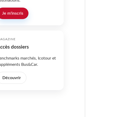
estinations.
Je m'inscris
AGAZINE
ccès dossiers
enchmarks marchés, Icotour et
uppléments Bus&Car.
Découvrir