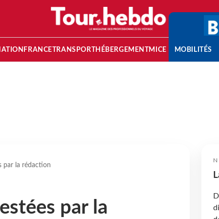
NATION
FRANCE
TRANSPORT
HÉBERGEMENT
MICE
MOBILITÉS
N
s par la rédaction
L
D
estées par la
d