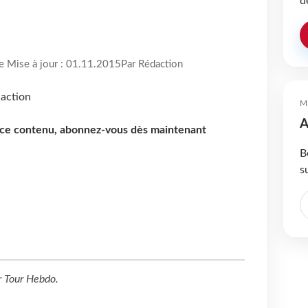
d
re Mise à jour : 01.11.2015
Par Rédaction
M
A
e ce contenu, abonnez-vous dès maintenant
B
s
r
Tour Hebdo
.