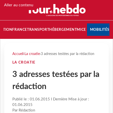
Aller au contenu
NATION
FRANCE
TRANSPORT
HÉBERGEMENT
MICE
MOBILITÉS
Accueil
›
La croatie
›
3 adresses testées par la rédaction
LA CROATIE
3 adresses testées par la
rédaction
Publié le : 01.06.2015 I Dernière Mise à jour :
01.06.2015
Par Rédaction