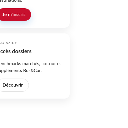
estinations.
Je m'inscris
AGAZINE
ccès dossiers
enchmarks marchés, Icotour et
uppléments Bus&Car.
Découvrir