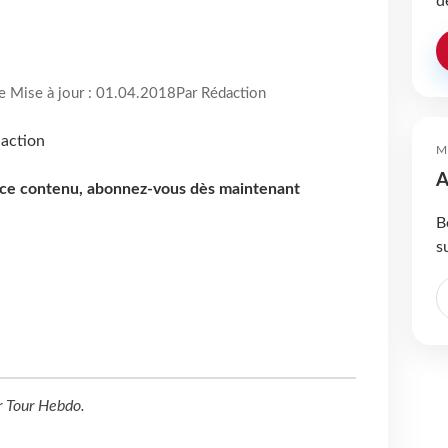
d
re Mise à jour : 01.04.2018
Par Rédaction
M
A
e ce contenu, abonnez-vous dès maintenant
B
s
r
Tour Hebdo
.