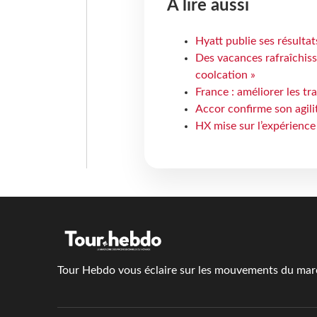
À lire aussi
Hyatt publie ses résulta
Des vacances rafraîchiss
coolcation »
France : améliorer les tr
Accor confirme son agil
HX mise sur l’expérience
Tour Hebdo vous éclaire sur les mouvements du march