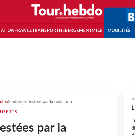
NATION
FRANCE
TRANSPORT
HÉBERGEMENT
MICE
MOBILITÉS
N
etts
›
3 adresses testées par la rédaction
L
USETTS
D
estées par la
d