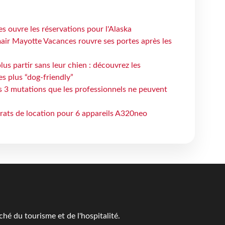
s ouvre les réservations pour l'Alaska
air Mayotte Vacances rouvre ses portes après les
lus partir sans leur chien : découvrez les
es plus “dog-friendly”
s 3 mutations que les professionnels ne peuvent
trats de location pour 6 appareils A320neo
é du tourisme et de l'hospitalité.