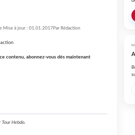
d
re Mise à jour : 01.01.2017
Par Rédaction
M
A
e ce contenu, abonnez-vous dès maintenant
B
s
r
Tour Hebdo
.