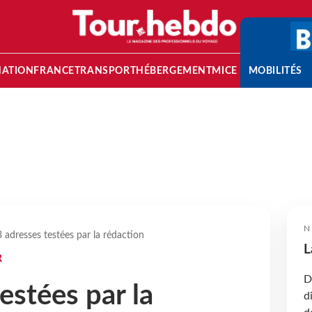
NATION
FRANCE
TRANSPORT
HÉBERGEMENT
MICE
MOBILITÉS
N
3 adresses testées par la rédaction
L
R
D
estées par la
d