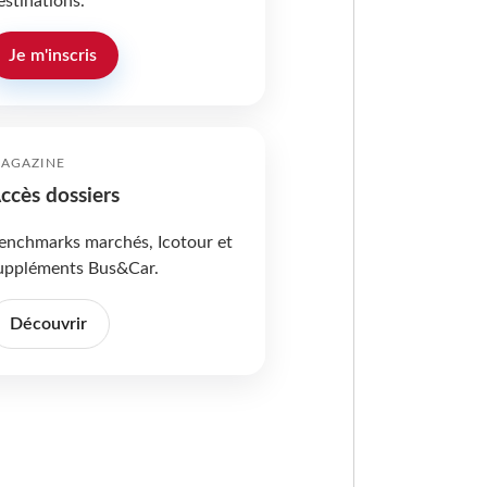
estinations.
Je m'inscris
AGAZINE
ccès dossiers
enchmarks marchés, Icotour et
uppléments Bus&Car.
Découvrir