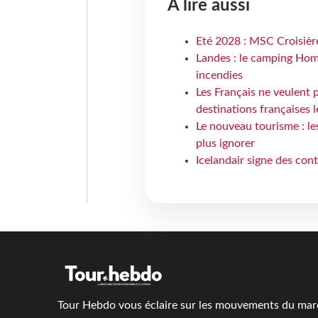
À lire aussi
Eté 2028 : MSC Croisière
Landes : le camping Hom
incendies
Les Français ne veulent p
destinations françaises l
Le nouveau tourisme : le
plus ignorer
Icelandair signe des con
Tour Hebdo vous éclaire sur les mouvements du march