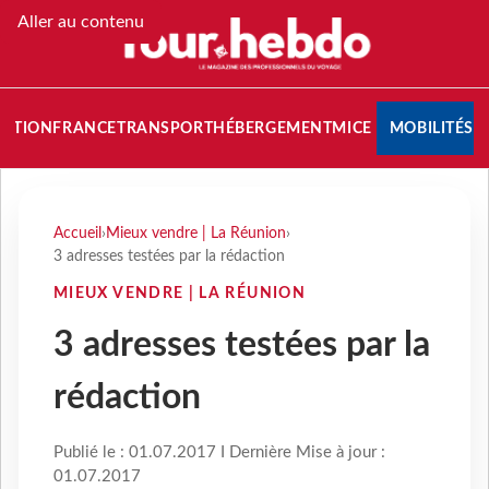
Aller au contenu
NATION
FRANCE
TRANSPORT
HÉBERGEMENT
MICE
MOBILITÉS
Accueil
›
Mieux vendre | La Réunion
›
3 adresses testées par la rédaction
MIEUX VENDRE | LA RÉUNION
3 adresses testées par la
rédaction
Publié le : 01.07.2017 I Dernière Mise à jour :
01.07.2017