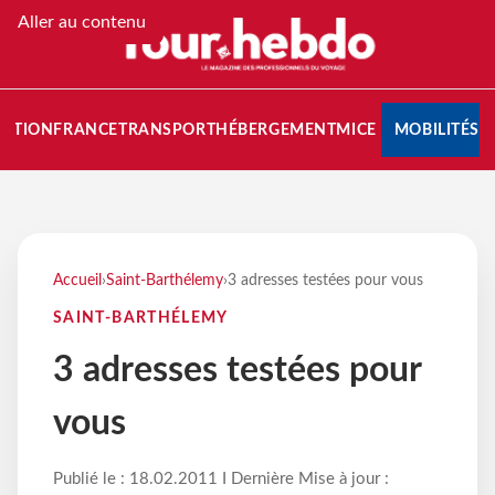
Aller au contenu
NATION
FRANCE
TRANSPORT
HÉBERGEMENT
MICE
MOBILITÉS
Accueil
›
Saint-Barthélemy
›
3 adresses testées pour vous
SAINT-BARTHÉLEMY
3 adresses testées pour
vous
Publié le : 18.02.2011 I Dernière Mise à jour :