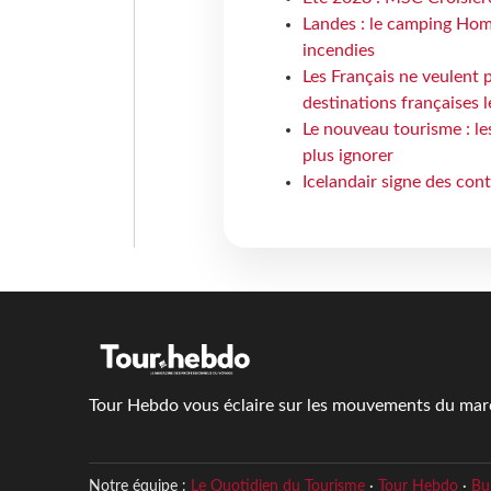
Landes : le camping Hom
incendies
Les Français ne veulent p
destinations françaises l
Le nouveau tourisme : le
plus ignorer
Icelandair signe des con
Tour Hebdo vous éclaire sur les mouvements du march
Notre équipe :
Le Quotidien du Tourisme
·
Tour Hebdo
·
Bu