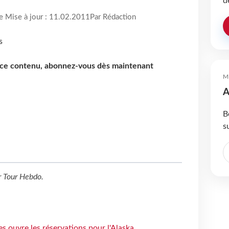
d
re Mise à jour : 11.02.2011
Par Rédaction
e ce contenu, abonnez-vous dès maintenant
M
A
B
s
r
Tour Hebdo
.
s ouvre les réservations pour l'Alaska