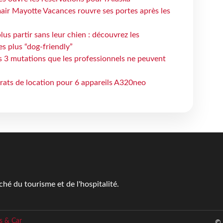
air Mayotte Vacances rouvre ses portes après les
lus partir sans leur chien : découvrez les
es plus “dog-friendly”
s 3 mutations que les professionnels ne peuvent
trats de location pour 6 appareils A320neo
é du tourisme et de l'hospitalité.
s & Car
© 