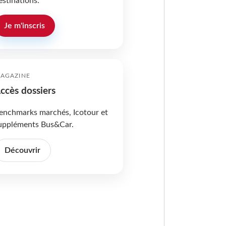
estinations.
Je m'inscris
AGAZINE
ccès dossiers
enchmarks marchés, Icotour et
uppléments Bus&Car.
Découvrir