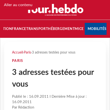
Aller au contenu
NATION
FRANCE
TRANSPORT
HÉBERGEMENT
MICE
MOBILITÉS
Accueil
›
Paris
›
3 adresses testées pour vous
PARIS
3 adresses testées pour
vous
Publié le : 16.09.2011 I Dernière Mise à jour :
16.09.2011
Par Rédaction