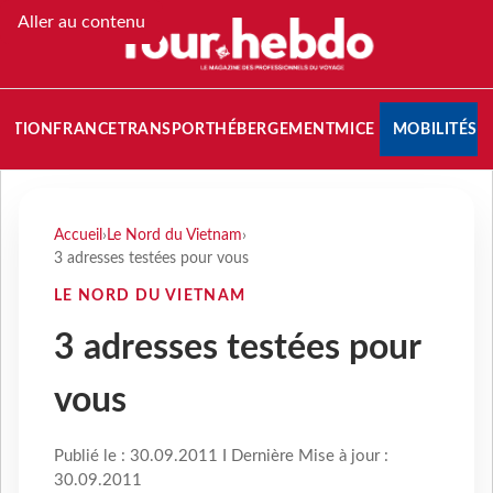
Aller au contenu
NATION
FRANCE
TRANSPORT
HÉBERGEMENT
MICE
MOBILITÉS
Accueil
›
Le Nord du Vietnam
›
3 adresses testées pour vous
LE NORD DU VIETNAM
3 adresses testées pour
vous
Publié le : 30.09.2011 I Dernière Mise à jour :
30.09.2011