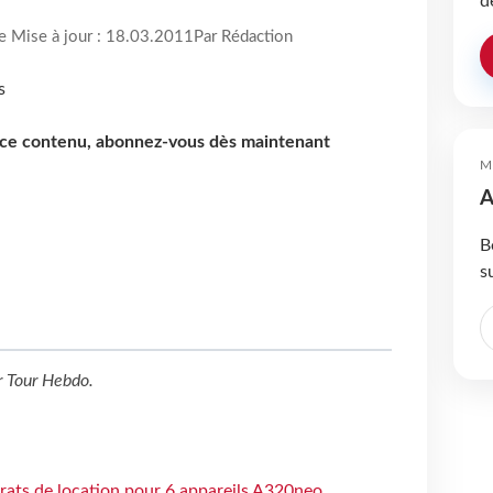
d
re Mise à jour : 18.03.2011
Par Rédaction
e ce contenu, abonnez-vous dès maintenant
M
A
B
s
r
Tour Hebdo
.
trats de location pour 6 appareils A320neo