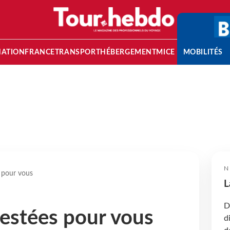
NATION
FRANCE
TRANSPORT
HÉBERGEMENT
MICE
MOBILITÉS
N
s pour vous
L
D
testées pour vous
d