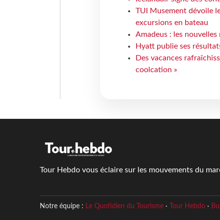
TUI Musement dévoile les
excursions en bateau
Amadeus : les nouvelles 
Hyatt publie ses résulta
Des vacances rafraîchiss
coolcation »
Tour Hebdo vous éclaire sur les mouvements du march
Notre équipe :
Le Quotidien du Tourisme
·
Tour Hebdo
·
Bu