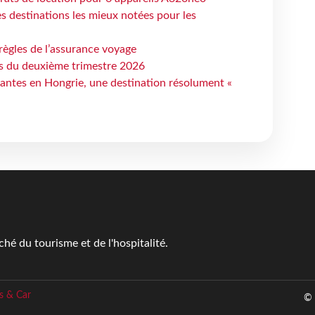
 destinations les mieux notées pour les
règles de l’assurance voyage
ts du deuxième trimestre 2026
antes en Hongrie, une destination résolument «
é du tourisme et de l'hospitalité.
s & Car
© 