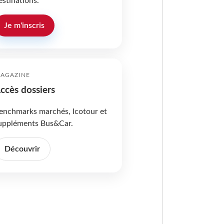
estinations.
Je m'inscris
AGAZINE
ccès dossiers
enchmarks marchés, Icotour et
uppléments Bus&Car.
Découvrir