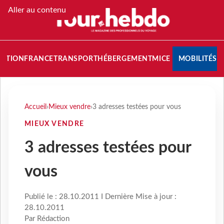
Aller au contenu
NATION
FRANCE
TRANSPORT
HÉBERGEMENT
MICE
MOBILITÉS
Accueil
›
Mieux vendre
›
3 adresses testées pour vous
MIEUX VENDRE
3 adresses testées pour
vous
Publié le : 28.10.2011 I Dernière Mise à jour :
28.10.2011
Par Rédaction