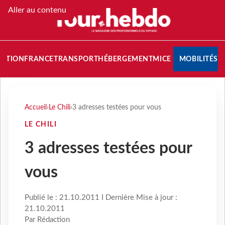
Aller au contenu
NATION
FRANCE
TRANSPORT
HÉBERGEMENT
MICE
MOBILITÉS
Accueil
›
Le Chili
›
3 adresses testées pour vous
LE CHILI
3 adresses testées pour
vous
Publié le : 21.10.2011 I Dernière Mise à jour :
21.10.2011
Par Rédaction