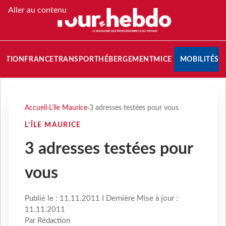
Aller au contenu
NATION
FRANCE
TRANSPORT
HÉBERGEMENT
MICE
MOBILITÉS
Accueil
›
L’île Maurice
›
3 adresses testées pour vous
L’ÎLE MAURICE
3 adresses testées pour
vous
Publié le : 11.11.2011 I Dernière Mise à jour :
11.11.2011
Par Rédaction