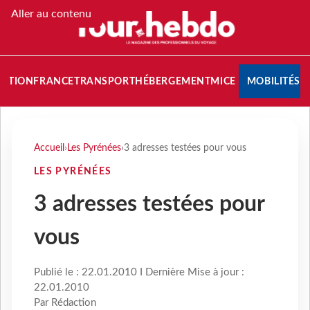
Aller au contenu
NATION
FRANCE
TRANSPORT
HÉBERGEMENT
MICE
MOBILITÉS
Accueil
›
Les Pyrénées
›
3 adresses testées pour vous
LES PYRÉNÉES
3 adresses testées pour
vous
Publié le : 22.01.2010 I Dernière Mise à jour :
22.01.2010
Par Rédaction