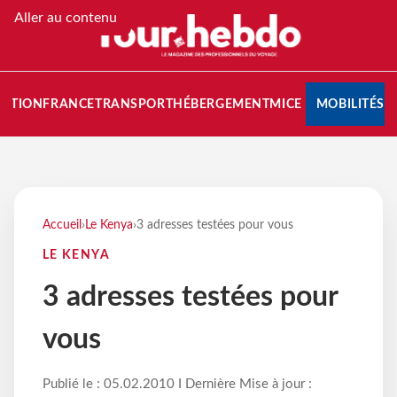
Aller au contenu
NATION
FRANCE
TRANSPORT
HÉBERGEMENT
MICE
MOBILITÉS
Accueil
›
Le Kenya
›
3 adresses testées pour vous
LE KENYA
3 adresses testées pour
vous
Publié le : 05.02.2010 I Dernière Mise à jour :