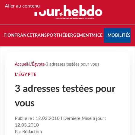
Aller au contenu
NATION
FRANCE
TRANSPORT
HÉBERGEMENT
MICE
MOBILITÉS
Accueil
›
L’Égypte
›
3 adresses testées pour vous
L’ÉGYPTE
3 adresses testées pour
vous
Publié le : 12.03.2010 I Dernière Mise à jour :
12.03.2010
Par Rédaction