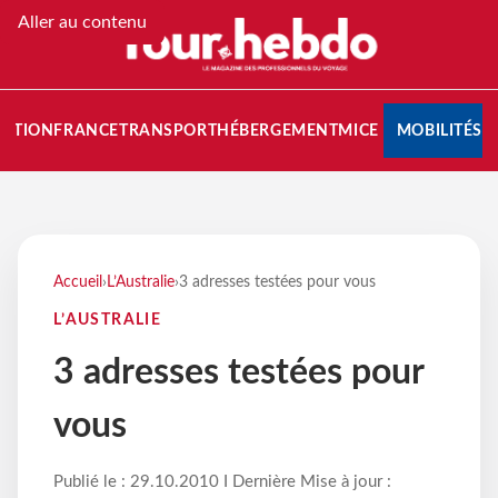
Aller au contenu
NATION
FRANCE
TRANSPORT
HÉBERGEMENT
MICE
MOBILITÉS
Accueil
›
L’Australie
›
3 adresses testées pour vous
L’AUSTRALIE
3 adresses testées pour
vous
Publié le : 29.10.2010 I Dernière Mise à jour :