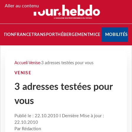
Aller au contenu
NATION
FRANCE
TRANSPORT
HÉBERGEMENT
MICE
MOBILITÉS
Accueil
›
Venise
›
3 adresses testées pour vous
VENISE
3 adresses testées pour
vous
Publié le : 22.10.2010 I Dernière Mise à jour :
22.10.2010
Par Rédaction