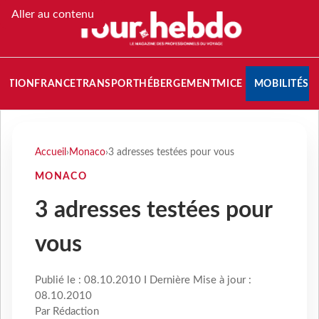
Aller au contenu
NATION
FRANCE
TRANSPORT
HÉBERGEMENT
MICE
MOBILITÉS
Accueil
›
Monaco
›
3 adresses testées pour vous
MONACO
3 adresses testées pour
vous
Publié le : 08.10.2010 I Dernière Mise à jour :
08.10.2010
Par Rédaction