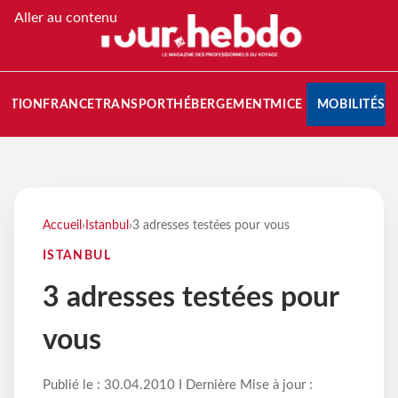
Aller au contenu
NATION
FRANCE
TRANSPORT
HÉBERGEMENT
MICE
MOBILITÉS
Accueil
›
Istanbul
›
3 adresses testées pour vous
ISTANBUL
3 adresses testées pour
vous
Publié le : 30.04.2010 I Dernière Mise à jour :