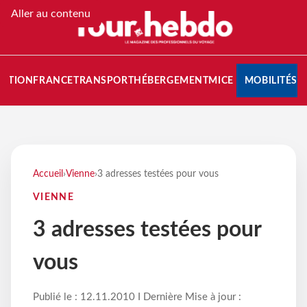
Aller au contenu
NATION
FRANCE
TRANSPORT
HÉBERGEMENT
MICE
MOBILITÉS
Accueil
›
Vienne
›
3 adresses testées pour vous
VIENNE
3 adresses testées pour
vous
Publié le : 12.11.2010 I Dernière Mise à jour :