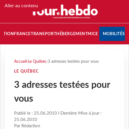
Aller au contenu
NATION
FRANCE
TRANSPORT
HÉBERGEMENT
MICE
MOBILITÉS
Accueil
›
Le Québec
›
3 adresses testées pour vous
LE QUÉBEC
3 adresses testées pour
vous
Publié le : 25.06.2010 I Dernière Mise à jour :
25.06.2010
Par Rédaction